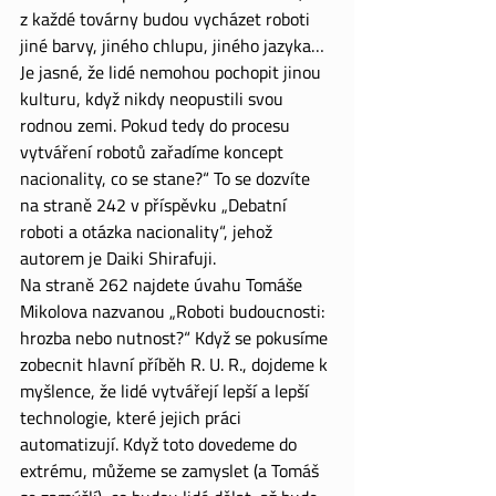
z každé továrny budou vycházet roboti 
jiné barvy, jiného chlupu, jiného jazyka… 
Je jasné, že lidé nemohou pochopit jinou 
kulturu, když nikdy neopustili svou 
rodnou zemi. Pokud tedy do procesu 
vytváření robotů zařadíme koncept 
nacionality, co se stane?“ To se dozvíte 
na straně 242 v příspěvku „Debatní 
roboti a otázka nacionality“, jehož 
autorem je Daiki Shirafuji.
Na straně 262 najdete úvahu Tomáše 
Mikolova nazvanou „Roboti budoucnosti: 
hrozba nebo nutnost?“ Když se pokusíme 
zobecnit hlavní příběh R. U. R., dojdeme k 
myšlence, že lidé vytvářejí lepší a lepší 
technologie, které jejich práci 
automatizují. Když toto dovedeme do 
extrému, můžeme se zamyslet (a Tomáš 