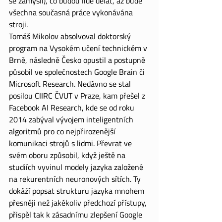
se zamýšlí), co budou lidé dělat, až bude 
všechna současná práce vykonávána 
stroji.
Tomáš Mikolov absolvoval doktorský 
program na Vysokém učení technickém v 
Brně, následně Česko opustil a postupně 
působil ve společnostech Google Brain či 
Microsoft Research. Nedávno se stal 
posilou CIIRC ČVUT v Praze, kam přešel z 
Facebook AI Research, kde se od roku 
2014 zabýval vývojem inteligentních 
algoritmů pro co nejpřirozenější 
komunikaci strojů s lidmi. Převrat ve 
svém oboru způsobil, když ještě na 
studiích vyvinul modely jazyka založené 
na rekurentních neuronových sítích. Ty 
dokáží popsat strukturu jazyka mnohem 
přesněji než jakékoliv předchozí přístupy, 
přispěl tak k zásadnímu zlepšení Google 