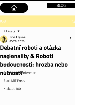
BLOG
Post
All Posts
Jitka Cejkova
All Posts
Oct 8, 2020
Debatní roboti a otázka
Česky
nacionality & Roboti
English
budoucnosti: hrozba nebo
Kniha Robot 100
nutnost?
ALIFE 2021 conference
Book MIT Press
Krakatit 100