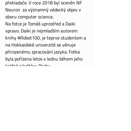
překladače. V roce 2018 byl oceněn 
NF 
Neuron
  za významný vědecký objev v 
oboru computer science.
Na fotce je Tomáš uprostřed a Daiki 
vpravo. Daiki je nejmladším autorem 
knihy 
#Robot100
, je teprve studentem a 
na Hokkaidské univerzitě se věnuje 
přirozenému zpracování jazyka. Fotka 
byla pořízena letos v lednu během jeho 
krátké návštěvy Prahy.
Kniha Robot 100
Recent Posts
See All