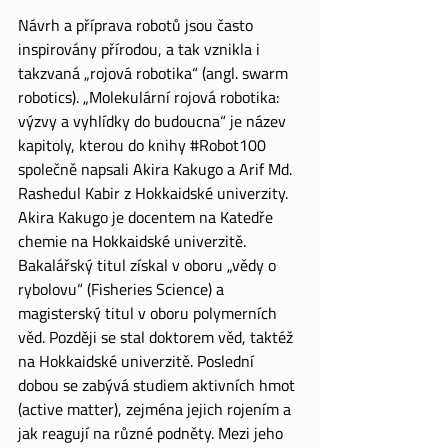
Návrh a příprava robotů jsou často 
inspirovány přírodou, a tak vznikla i 
takzvaná „rojová robotika“ (angl. swarm 
robotics). „Molekulární rojová robotika: 
výzvy a vyhlídky do budoucna“ je název 
kapitoly, kterou do knihy 
#Robot100
společně napsali Akira Kakugo a Arif Md. 
Rashedul Kabir z Hokkaidské univerzity.
Akira Kakugo je docentem na Katedře 
chemie na Hokkaidské univerzitě. 
Bakalářský titul získal v oboru „vědy o 
rybolovu“ (Fisheries Science) a 
magisterský titul v oboru polymerních 
věd. Později se stal doktorem věd, taktéž 
na Hokkaidské univerzitě. Poslední 
dobou se zabývá studiem aktivních hmot 
(active matter), zejména jejich rojením a  
jak reagují na různé podněty. Mezi jeho 