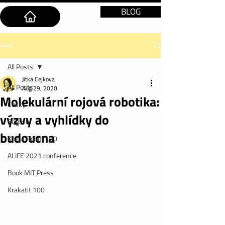
BLOG
Post
All Posts
Jitka Cejkova
All Posts
Aug 29, 2020
Molekulární rojová robotika:
Česky
výzvy a vyhlídky do
English
budoucna
Kniha Robot 100
ALIFE 2021 conference
Book MIT Press
Krakatit 100