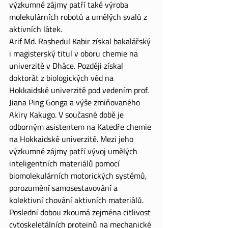
výzkumné zájmy patří také výroba 
molekulárních robotů a umělých svalů z 
aktivních látek.
Arif Md. Rashedul Kabir získal bakalářský 
i magisterský titul v oboru chemie na 
univerzitě v Dháce. Později získal 
doktorát z biologických věd na 
Hokkaidské univerzitě pod vedením prof. 
Jiana Ping Gonga a výše zmiňovaného 
Akiry Kakugo. V současné době je 
odborným asistentem na Katedře chemie 
na Hokkaidské univerzitě. Mezi jeho 
výzkumné zájmy patří vývoj umělých 
inteligentních materiálů pomocí 
biomolekulárních motorických systémů, 
porozumění samosestavování a 
kolektivní chování aktivních materiálů. 
Poslední dobou zkoumá zejména citlivost 
cytoskeletálních proteinů na mechanické 