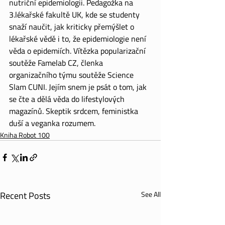
nutriční epidemiologii. Pedagožka na 
3.lékařské fakultě UK, kde se studenty 
snaží naučit, jak kriticky přemýšlet o 
lékařské vědě i to, že epidemiologie není 
věda o epidemiích. Vítězka popularizační 
soutěže Famelab CZ, členka 
organizačního týmu soutěže Science 
Slam CUNI. Jejím snem je psát o tom, jak 
se čte a dělá věda do lifestylových 
magazínů. Skeptik srdcem, feministka 
duší a veganka rozumem.
Kniha Robot 100
Recent Posts
See All