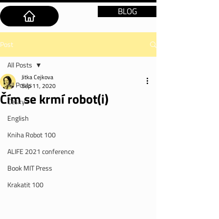
BLOG
Post
All Posts
Jitka Cejkova
All Posts
Sep 11, 2020
Čím se krmí robot(i)
Česky
English
Kniha Robot 100
ALIFE 2021 conference
Book MIT Press
Krakatit 100