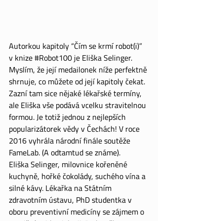
Autorkou kapitoly “Čím se krmí robot(i)” 
v knize 
#Robot100
 je Eliška Selinger. 
Myslím, že její medailonek níže perfektně 
shrnuje, co můžete od její kapitoly čekat. 
Zazní tam sice nějaké lékařské termíny, 
ale Eliška vše podává vcelku stravitelnou 
formou. Je totiž jednou z nejlepších 
popularizátorek vědy v Čechách! V roce 
2016 vyhrála národní finále soutěže 
FameLab. (A odtamtud se známe).
Eliška Selinger, milovnice kořeněné 
kuchyně, hořké čokolády, suchého vína a 
silné kávy. Lékařka na Státním 
zdravotním ústavu, PhD studentka v 
oboru preventivní medicíny se zájmem o 