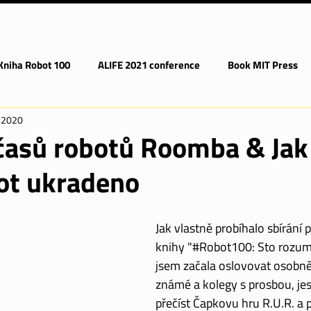
Kniha Robot 100
ALIFE 2021 conference
Book MIT Press
, 2020
časů robotů Roomba & Jak
ot ukradeno
Jak vlastně probíhalo sbírání 
knihy "
#Robot100
: Sto rozum
jsem začala oslovovat osobně
známé a kolegy s prosbou, jest
přečíst Čapkovu hru R.U.R. a 