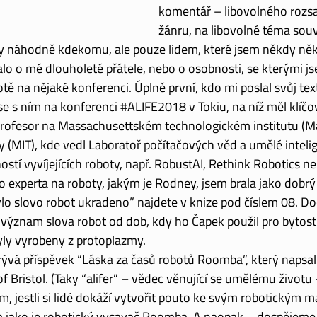
komentář – libovolného rozsa
žánru, na libovolné téma souvi
ly náhodně kdekomu, ale pouze lidem, které jsem někdy něk
lo o mé dlouholeté přátele, nebo o osobnosti, se kterými js
otě na nějaké konferenci. Úplně první, kdo mi poslal svůj text
se s ním na konferenci 
#ALIFE2018
 v Tokiu, na níž měl klíč
profesor na Massachusettském technologickém institutu (
Ma
y (MIT)
, kde vedl Laboratoř počítačových věd a umělé intelig
ností vyvíjejících roboty, např. RobustAI, Rethink Robotics ne
 experta na roboty, jakým je Rodney, jsem brala jako dobrý 
lo slovo robot ukradeno” najdete v knize pod číslem 08. Do
 význam slova robot od dob, kdy ho Čapek použil pro bytosti
yly vyrobeny z protoplazmy. 
rývá příspěvek “Láska za časů robotů Roomba”, který napsal
f Bristol
. (Taky “alifer” – vědec věnující se umělému životu – ar
m, jestli si lidé dokáží vytvořit pouto ke svým robotickým m
ako je robotický vysavač Roomba. A naopak – dospějeme 