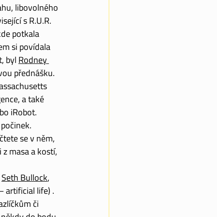
hu, libovolného 
sející s R.U.R. 
de potkala 
em si povídala 
, byl 
Rodney 
ovou přednášku. 
ssachusetts 
ence, a také 
bo iRobot. 
počinek. 
čtete se v něm, 
 z masa a kostí, 
 
Seth Bullock
, 
tificial life) . 
azlíčkům či 
někdy do bodu, 