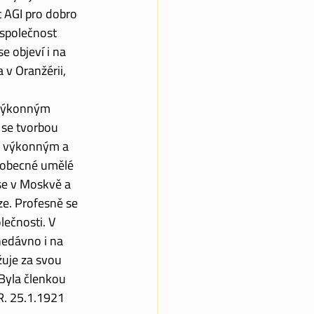
AGI pro dobro 
 společnost 
 objeví i na 
 v Oranžérii, 
 výkonným 
 se tvorbou 
m, výkonným a 
 obecné umělé 
se v Moskvě a 
ze. Profesně se 
ečnosti. V 
nedávno i na 
uje za svou 
Byla členkou 
. 25.1.1921 