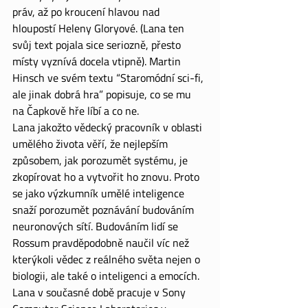
práv, až po kroucení hlavou nad 
hloupostí Heleny Gloryové. (Lana ten 
svůj text pojala sice seriozně, přesto 
místy vyznívá docela vtipně). Martin 
Hinsch ve svém textu “Staromódní sci-fi, 
ale jinak dobrá hra” popisuje, co se mu 
na Čapkově hře líbí a co ne.
Lana jakožto vědecký pracovník v oblasti 
umělého života věří, že nejlepším 
způsobem, jak porozumět systému, je 
zkopírovat ho a vytvořit ho znovu. Proto 
se jako výzkumník umělé inteligence 
snaží porozumět poznávání budováním 
neuronových sítí. Budováním lidí se 
Rossum pravděpodobně naučil víc než 
kterýkoli vědec z reálného světa nejen o 
biologii, ale také o inteligenci a emocích. 
Lana v současné době pracuje v Sony 