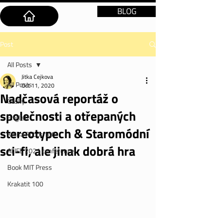
BLOG
Post
All Posts
Jitka Cejkova
All Posts
Oct 11, 2020
Nadčasová reportáž o
Česky
společnosti a otřepaných
English
stereotypech & Staromódní
Kniha Robot 100
sci-fi, ale jinak dobrá hra
ALIFE 2021 conference
Book MIT Press
Krakatit 100