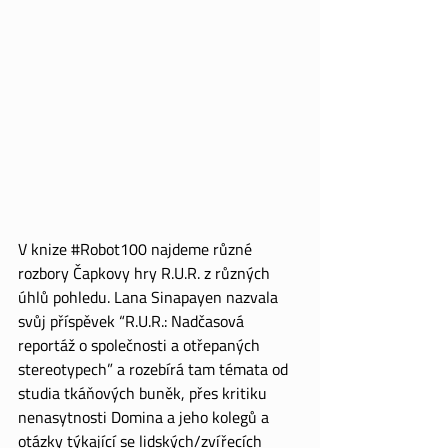
V knize 
#Robot100
 najdeme různé 
rozbory Čapkovy hry R.U.R. z různých 
úhlů pohledu. Lana Sinapayen nazvala 
svůj příspěvek “R.U.R.: Nadčasová 
reportáž o společnosti a otřepaných 
stereotypech” a rozebírá tam témata od 
studia tkáňových buněk, přes kritiku 
nenasytnosti Domina a jeho kolegů a 
otázky týkající se lidských/zvířecích 